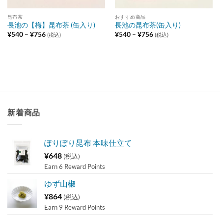
昆布茶
おすすめ商品
長池の【梅】昆布茶 (缶入り)
長池の昆布茶(缶入り)
価
価
¥
540
–
¥
756
¥
540
–
¥
756
(税込)
(税込)
格
格
帯:
帯:
¥540
¥540
–
–
¥756
¥756
新着商品
ぽりぽり昆布 本味仕立て
¥
648
(税込)
Earn 6 Reward Points
ゆず山椒
¥
864
(税込)
Earn 9 Reward Points