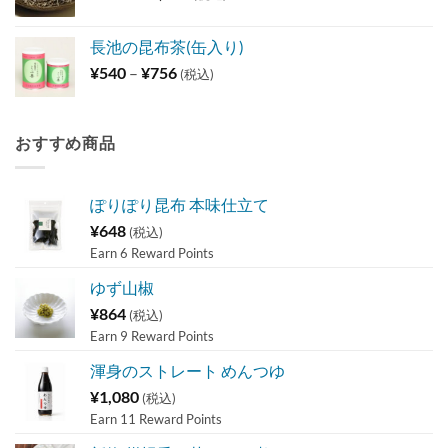
格
帯:
長池の昆布茶(缶入り)
¥648
価
¥
540
–
¥
756
(税込)
–
格
¥1,296
帯:
¥540
おすすめ商品
–
¥756
ぽりぽり昆布 本味仕立て
¥
648
(税込)
Earn 6 Reward Points
ゆず山椒
¥
864
(税込)
Earn 9 Reward Points
渾身のストレート めんつゆ
¥
1,080
(税込)
Earn 11 Reward Points