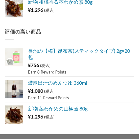
新物 柑橘香る茎わかめ煮 80g
¥
1,296
(税込)
評価の高い商品
長池の【梅】昆布茶(スティックタイプ) 2g×20
包
¥
756
(税込)
Earn 8 Reward Points
濃厚出汁のめんつゆ 360ml
¥
1,080
(税込)
Earn 11 Reward Points
新物 茎わかめの山椒煮 80g
¥
1,296
(税込)