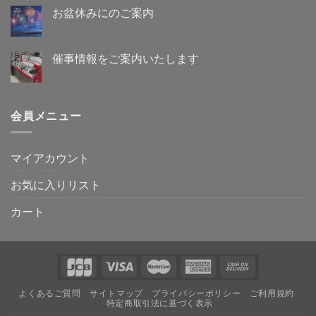
へ
始
り
ト
お盆休みにのご案内
の
の
ま
は
営
お
せ
ま
コ
業
盆
ん
だ
メ
に
休
あ
ン
つ
み
り
ト
催事情報をご案内いたします
き
に
ま
は
ま
の
催
せ
ま
コ
し
ご
事
ん
だ
メ
て
案
情
あ
ン
へ
内
報
り
ト
の
へ
を
ま
は
会員メニュー
の
ご
せ
ま
案
ん
だ
内
あ
い
り
た
ま
マイアカウント
し
せ
ま
ん
す
お気に入りリスト
へ
の
カート
よくあるご質問
サイトマップ
プライバシーポリシー
ご利用規約
特定商取引法に基づく表示