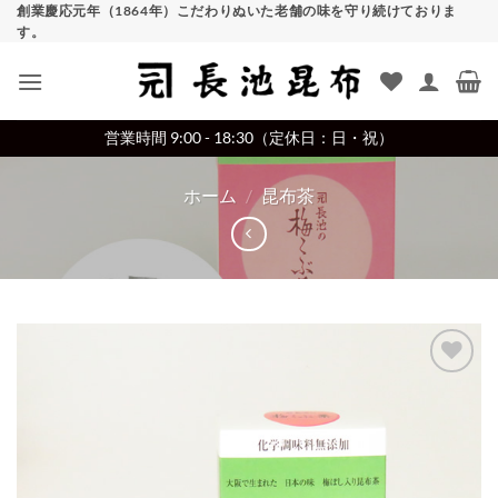
Skip
創業慶応元年（1864年）こだわりぬいた老舗の味を守り続けておりま
す。
to
content
営業時間 9:00 - 18:30（定休日：日・祝）
ホーム
/
昆布茶
Add to
wishlist