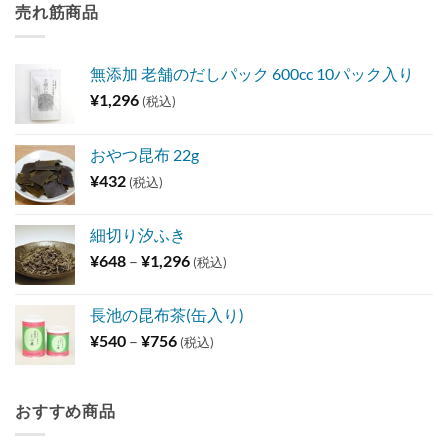
売れ筋商品
無添加 老舗のだしパック 600cc 10パック入り
¥
1,296
(税込)
おやつ昆布 22g
¥
432
(税込)
細切り汐ふき
価
¥
648
–
¥
1,296
(税込)
格
帯:
長池の昆布茶(缶入り)
¥648
価
¥
540
–
¥
756
(税込)
–
格
¥1,296
帯:
¥540
おすすめ商品
–
¥756