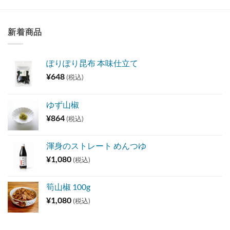
新着商品
ぽりぽり昆布 本味仕立て
¥
648
(税込)
ゆず山椒
¥
864
(税込)
渾身のストレート めんつゆ
¥
1,080
(税込)
筍山椒 100g
¥
1,080
(税込)