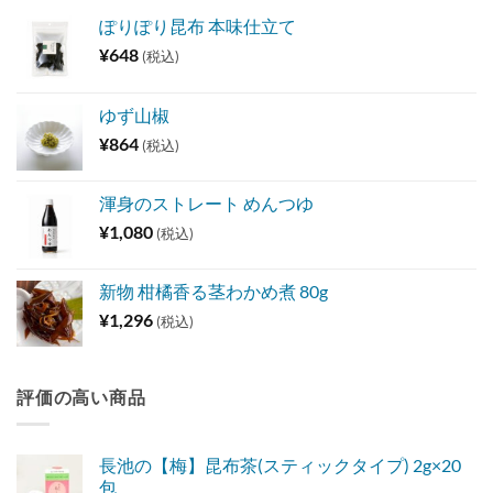
ぽりぽり昆布 本味仕立て
¥
648
(税込)
ゆず山椒
¥
864
(税込)
渾身のストレート めんつゆ
¥
1,080
(税込)
新物 柑橘香る茎わかめ煮 80g
¥
1,296
(税込)
評価の高い商品
長池の【梅】昆布茶(スティックタイプ) 2g×20
包