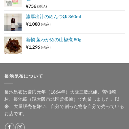
¥
756
(税込)
濃厚出汁のめんつゆ 360ml
¥
1,080
(税込)
新物 茎わかめの山椒煮 80g
¥
1,296
(税込)
長池昆布について
長池昆布は慶応元年（1864年）大阪三郷北組、曽根崎
村、長池筋（現大阪市北区曽根崎）で創業しました。以
来、大量販売を嫌い、自分で創った物を自分で売っている
お店です。