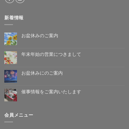
新着情報
お盆休みのご案内
お
コ
盆
メ
休
ン
み
ト
年末年始の営業につきまして
の
は
ご
年
ま
コ
案
末
だ
メ
内
年
あ
ン
へ
始
り
ト
お盆休みにのご案内
の
の
ま
は
営
お
せ
ま
コ
業
盆
ん
だ
メ
に
休
あ
ン
つ
み
り
ト
催事情報をご案内いたします
き
に
ま
は
ま
の
催
せ
ま
コ
し
ご
事
ん
だ
メ
て
案
情
あ
ン
へ
内
報
り
ト
の
へ
を
ま
は
会員メニュー
の
ご
せ
ま
案
ん
だ
内
あ
い
り