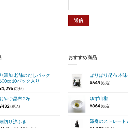
品
おすすめ商品
無添加 老舗のだしパック
ぽりぽり昆布 本
600cc 10パック入り
¥
648
(税込)
¥
1,296
(税込)
ゆず山椒
おやつ昆布 22g
¥
864
¥
432
(税込)
(税込)
渾身のストレート
細切り汐ふき