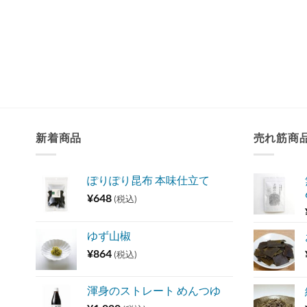
新着商品
売れ筋商
ぽりぽり昆布 本味仕立て
¥
648
(税込)
ゆず山椒
¥
864
(税込)
渾身のストレート めんつゆ