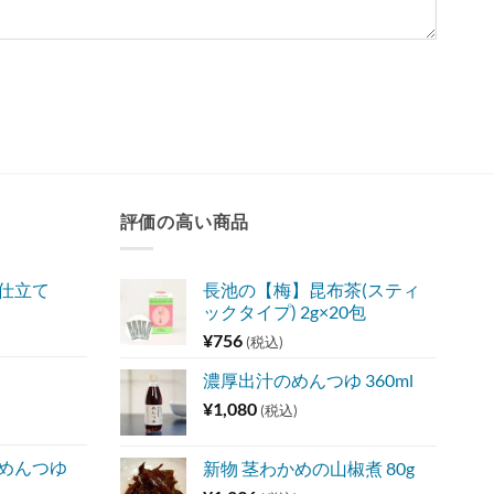
評価の高い商品
味仕立て
長池の【梅】昆布茶(スティ
ックタイプ) 2g×20包
¥
756
(税込)
濃厚出汁のめんつゆ 360ml
¥
1,080
(税込)
 めんつゆ
新物 茎わかめの山椒煮 80g