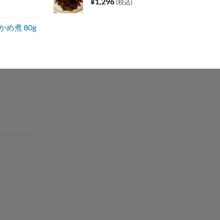
¥
1,296
(税込)
め煮 80g