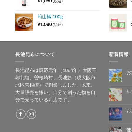
¥
1,080
(税込)
筍山椒 100g
¥
1,080
(税込)
長池昆布について
新着情報
長池昆布は慶応元年（1864年）大阪三
お
郷北組、曽根崎村、長池筋（現大阪市
お
コ
盆
メ
北区曽根崎）で創業しました。以来、
休
ン
み
ト
年
大量販売を嫌い、自分で創った物を自
の
は
ご
年
ま
コ
分で売っているお店です。
案
末
だ
メ
内
年
あ
ン
へ
始
り
ト
お
の
の
ま
は
営
お
せ
ま
コ
業
盆
ん
だ
メ
に
休
あ
ン
つ
み
り
ト
催
き
に
ま
は