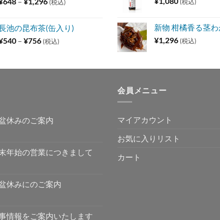
価
¥
1,080
¥
648
–
¥
1,296
(税込)
(税込)
格
帯:
新物 柑橘香る茎わか
長池の昆布茶(缶入り)
¥648
価
¥
1,296
¥
540
–
¥
756
(税込)
(税込)
–
格
¥1,296
帯:
¥540
–
会員メニュー
¥756
マイアカウント
盆休みのご案内
お気に入りリスト
末年始の営業につきまして
カート
盆休みにのご案内
事情報をご案内いたします