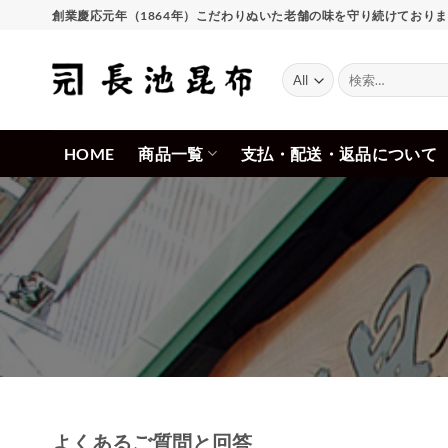
Skip
創業慶応元年（1864年）こだわりぬいた老舗の味を守り続けており
to
content
検
索
対
象:
HOME
商品一覧
支払・配送・返品について
よくあるご質問と回答