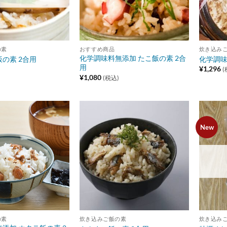
の素
おすすめ商品
炊き込み
化学調味料無添加 たこ飯の素 2合
の素 2合用
化学調味
用
¥
1,296
(
¥
1,080
(税込)
New
Add to
Add to
wishlist
wishlist
の素
炊き込みご飯の素
炊き込み