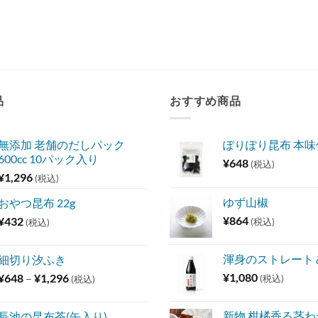
品
おすすめ商品
無添加 老舗のだしパック
ぽりぽり昆布 本
600cc 10パック入り
¥
648
(税込)
¥
1,296
(税込)
ゆず山椒
おやつ昆布 22g
¥
864
¥
432
(税込)
(税込)
渾身のストレート
細切り汐ふき
価
¥
1,080
¥
648
–
¥
1,296
(税込)
(税込)
格
帯:
新物 柑橘香る茎わか
長池の昆布茶(缶入り)