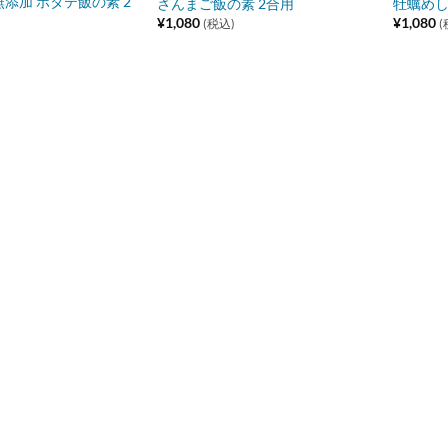
添加 ホタテ飯の素 2
さんまご飯の素 2合用
牡蠣めし
¥
1,080
¥
1,080
(税込)
(