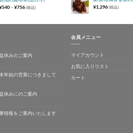
¥648
価
¥
1,296
¥
540
–
¥
756
(税込)
(税込)
–
格
¥1,296
帯:
¥540
–
会員メニュー
¥756
マイアカウント
盆休みのご案内
お気に入りリスト
末年始の営業につきまして
カート
盆休みにのご案内
事情報をご案内いたします