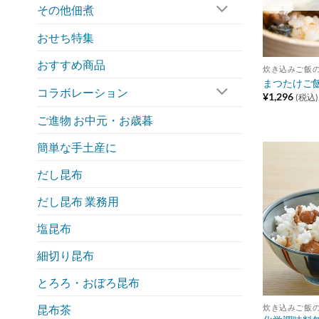
その他佃煮
おせち特集
おすすめ商品
炊き込みご飯
まつたけご飯
コラボレーション
¥
1,296
(税込)
ご進物 お中元・お歳暮
簡単な手土産に
だし昆布
だし昆布 業務用
塩昆布
細切り昆布
とろろ・おぼろ昆布
昆布茶
炊き込みご飯