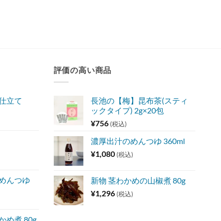
評価の高い商品
味仕立て
長池の【梅】昆布茶(スティ
ックタイプ) 2g×20包
¥
756
(税込)
濃厚出汁のめんつゆ 360ml
¥
1,080
(税込)
 めんつゆ
新物 茎わかめの山椒煮 80g
¥
1,296
(税込)
め煮 80g