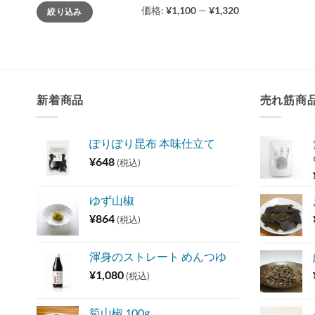
最
最
価格:
¥1,100
—
¥1,320
絞り込み
低
高
価
価
格
格
新着商品
売れ筋商
ぽりぽり昆布 本味仕立て
¥
648
(税込)
ゆず山椒
¥
864
(税込)
渾身のストレート めんつゆ
¥
1,080
(税込)
筍山椒 100g