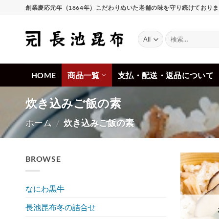
Skip
創業慶応元年（1864年）こだわりぬいた老舗の味を守り続けており
to
content
検
索
対
象:
HOME
商品一覧
支払・配送・返品について
炊き込みご飯の素
ホーム
/
炊き込みご飯の素
BROWSE
なにわ黒牛
長池昆布冬の詰合せ