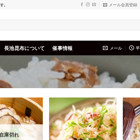
メール会員登録
ます。
長池昆布について
催事情報
メール
平
Add to
Add to
wishlist
wishlist
在庫切れ