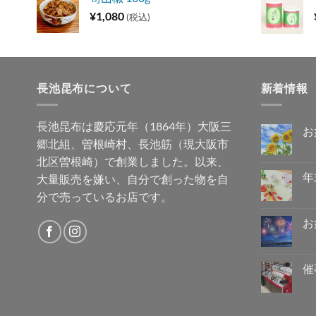
¥
1,080
(税込)
長池昆布について
新着情報
長池昆布は慶応元年（1864年）大阪三
お
郷北組、曽根崎村、長池筋（現大阪市
お
コ
盆
メ
北区曽根崎）で創業しました。以来、
休
ン
み
ト
年
大量販売を嫌い、自分で創った物を自
の
は
ご
年
ま
コ
分で売っているお店です。
案
末
だ
メ
内
年
あ
ン
へ
始
り
ト
お
の
の
ま
は
営
お
せ
ま
コ
業
盆
ん
だ
メ
に
休
あ
ン
つ
み
り
ト
催
き
に
ま
は
ま
の
催
せ
ま
コ
し
ご
事
ん
だ
メ
て
案
情
あ
ン
へ
内
報
り
ト