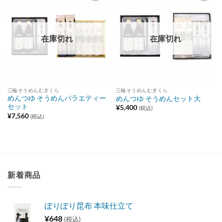
Add to
Add to
wishlist
wishlist
在庫切れ
在庫切れ
三輪そうめんむぎくら
三輪そうめんむぎくら
めんつゆ そうめんバラエティー
めんつゆ そうめんセット大
セット
¥
5,400
(税込)
¥
7,560
(税込)
新着商品
ぽりぽり昆布 本味仕立て
¥
648
(税込)