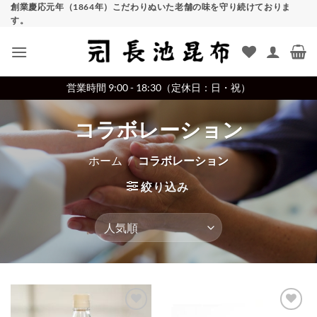
Skip
創業慶応元年（1864年）こだわりぬいた老舗の味を守り続けておりま
す。
to
content
営業時間 9:00 - 18:30（定休日：日・祝）
コラボレーション
ホーム
/
コラボレーション
絞り込み