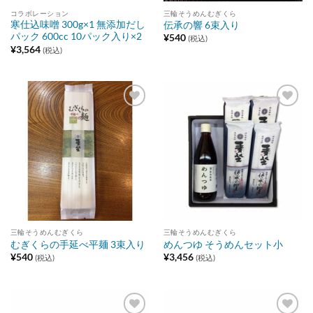
コラボレーション
三輪そうめんむぎくら
寒仕込味噌 300g×1 無添加だし
伝承の響 6束入り
パック 600cc 10パック入り×2
¥
540
(税込)
¥
3,564
(税込)
Add to
Add to
wishlist
wishlist
三輪そうめんむぎくら
三輪そうめんむぎくら
むぎくらの手延べ平麺 3束入り
めんつゆ そうめんセット小
¥
540
¥
3,456
(税込)
(税込)