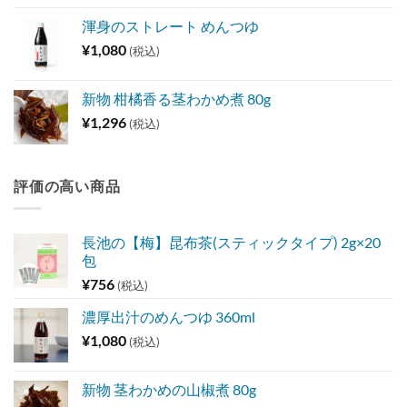
渾身のストレート めんつゆ
¥
1,080
(税込)
新物 柑橘香る茎わかめ煮 80g
¥
1,296
(税込)
評価の高い商品
長池の【梅】昆布茶(スティックタイプ) 2g×20
包
¥
756
(税込)
濃厚出汁のめんつゆ 360ml
¥
1,080
(税込)
新物 茎わかめの山椒煮 80g