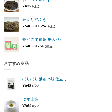
¥
432
(税込)
細切り汐ふき
価
¥
648
–
¥
1,296
(税込)
格
帯:
長池の昆布茶(缶入り)
¥648
価
¥
540
–
¥
756
(税込)
–
格
¥1,296
帯:
¥540
おすすめ商品
–
¥756
ぽりぽり昆布 本味仕立て
¥
648
(税込)
ゆず山椒
¥
864
(税込)