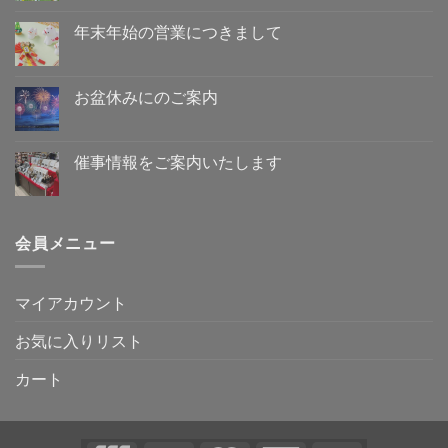
メ
休
ン
み
ト
年末年始の営業につきまして
の
は
ご
年
ま
コ
案
末
だ
メ
内
年
あ
ン
へ
始
り
ト
お盆休みにのご案内
の
の
ま
は
営
お
せ
ま
コ
業
盆
ん
だ
メ
に
休
あ
ン
つ
み
り
ト
催事情報をご案内いたします
き
に
ま
は
ま
の
催
せ
ま
コ
し
ご
事
ん
だ
メ
て
案
情
あ
ン
へ
内
報
り
ト
の
へ
を
ま
は
会員メニュー
の
ご
せ
ま
案
ん
だ
内
あ
い
り
た
ま
マイアカウント
し
せ
ま
ん
す
お気に入りリスト
へ
の
カート