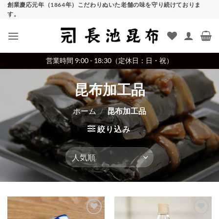
Skip
創業慶応元年（1864年）こだわりぬいた老舗の味を守り続けておりま
す。
to
content
営業時間 9:00 - 18:30（定休日：日・祝）
昆布加工品
ホーム
/
昆布加工品
絞り込み