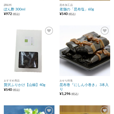
調味料
昆布加工品
ぽん酢 300ml
老舗の「昆布塩」60g
¥
972
¥
540
(税込)
(税込)
Add to
Add to
wishlist
wishlist
おすすめ商品
おせち特集
昆布巻『にしん小巻き』 3本入
贅沢ふりかけ【山椒】40g
り
¥
540
(税込)
¥
1,296
(税込)