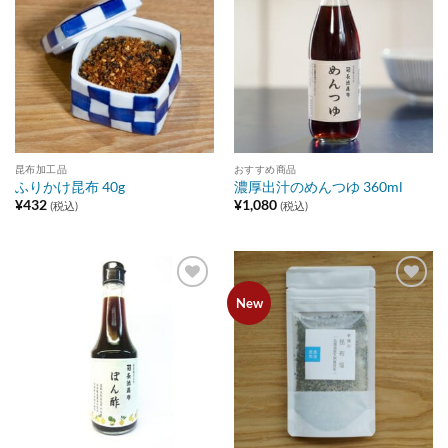
Add to
Add to
wishlist
wishlist
昆布加工品
おすすめ商品
ふりかけ昆布 40g
濃厚出汁のめんつゆ 360ml
¥
432
¥
1,080
(税込)
(税込)
Add to
Add to
New
wishlist
wishlist