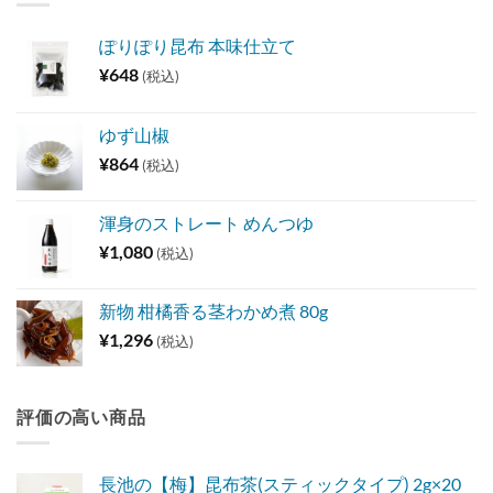
¥756
ぽりぽり昆布 本味仕立て
¥
648
(税込)
ゆず山椒
¥
864
(税込)
渾身のストレート めんつゆ
¥
1,080
(税込)
新物 柑橘香る茎わかめ煮 80g
¥
1,296
(税込)
評価の高い商品
長池の【梅】昆布茶(スティックタイプ) 2g×20