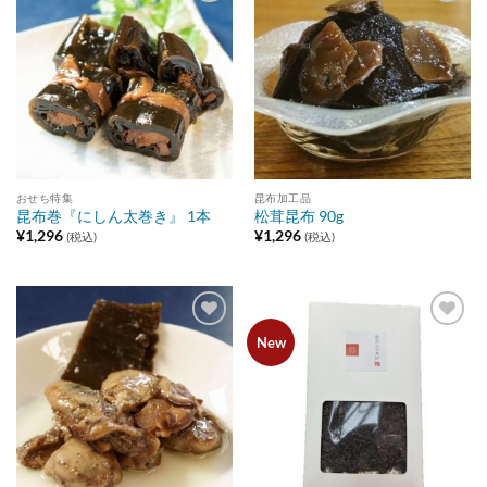
Add to
Add to
wishlist
wishlist
おせち特集
昆布加工品
昆布巻『にしん太巻き』 1本
松茸昆布 90g
¥
1,296
¥
1,296
(税込)
(税込)
Add to
Add to
New
wishlist
wishlist