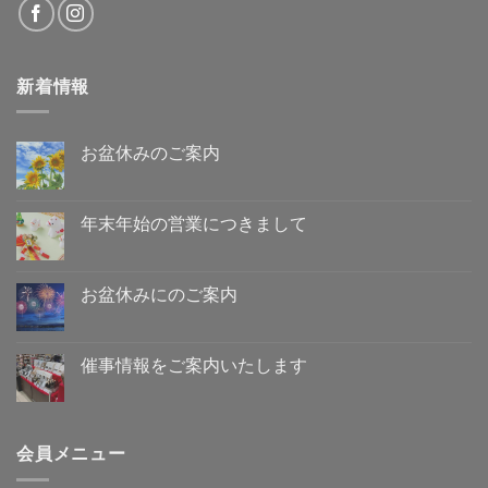
新着情報
お盆休みのご案内
お
コ
盆
メ
休
ン
み
ト
年末年始の営業につきまして
の
は
ご
年
ま
コ
案
末
だ
メ
内
年
あ
ン
へ
始
り
ト
お盆休みにのご案内
の
の
ま
は
営
お
せ
ま
コ
業
盆
ん
だ
メ
に
休
あ
ン
つ
み
り
ト
催事情報をご案内いたします
き
に
ま
は
ま
の
催
せ
ま
コ
し
ご
事
ん
だ
メ
て
案
情
あ
ン
へ
内
報
り
ト
の
へ
を
ま
は
会員メニュー
の
ご
せ
ま
案
ん
だ
内
あ