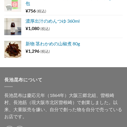
包
¥
756
(税込)
濃厚出汁のめんつゆ 360ml
¥
1,080
(税込)
新物 茎わかめの山椒煮 80g
¥
1,296
(税込)
長池昆布について
長池昆布は慶応元年（1864年）大阪三郷北組、曽根崎
村、長池筋（現大阪市北区曽根崎）で創業しました。以
来、大量販売を嫌い、自分で創った物を自分で売っている
お店です。