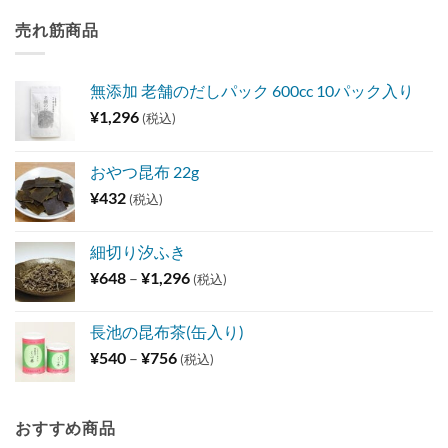
売れ筋商品
無添加 老舗のだしパック 600cc 10パック入り
¥
1,296
(税込)
おやつ昆布 22g
¥
432
(税込)
細切り汐ふき
価
¥
648
–
¥
1,296
(税込)
格
帯:
長池の昆布茶(缶入り)
¥648
価
¥
540
–
¥
756
(税込)
–
格
¥1,296
帯:
¥540
おすすめ商品
–