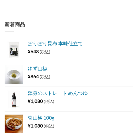
新着商品
ぽりぽり昆布 本味仕立て
¥
648
(税込)
ゆず山椒
¥
864
(税込)
渾身のストレート めんつゆ
¥
1,080
(税込)
筍山椒 100g
¥
1,080
(税込)