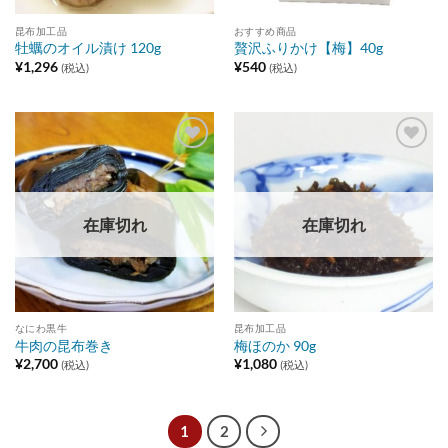
昆布加工品
おすすめ商品
牡蠣のオイル漬け 120g
贅沢ふりかけ【梅】40g
¥
1,296
¥
540
(税込)
(税込)
Add to
Add to
wishlist
wishlist
在庫切れ
在庫切れ
なにわ黒牛
昆布加工品
牛肉の昆布巻き
梅ほのか 90g
¥
2,700
¥
1,080
(税込)
(税込)
1
2