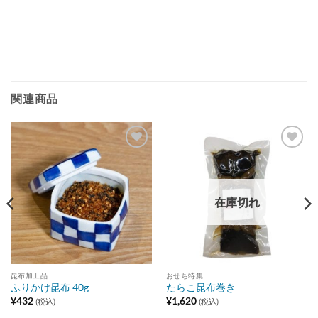
関連商品
Add to
Add to
wishlist
wishlist
在庫切れ
昆布加工品
おせち特集
ふりかけ昆布 40g
たらこ昆布巻き
¥
432
¥
1,620
(税込)
(税込)