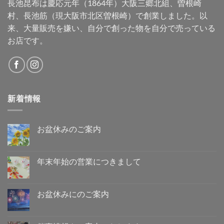
長池昆布は慶応元年（1864年）大阪三郷北組、曽根崎
村、長池筋（現大阪市北区曽根崎）で創業しました。以
来、大量販売を嫌い、自分で創った物を自分で売っている
お店です。
新着情報
お盆休みのご案内
お
コ
盆
メ
休
ン
み
ト
年末年始の営業につきまして
の
は
ご
年
ま
コ
案
末
だ
メ
内
年
あ
ン
へ
始
り
ト
お盆休みにのご案内
の
の
ま
は
営
お
せ
ま
コ
業
盆
ん
だ
メ
に
休
あ
ン
つ
み
り
ト