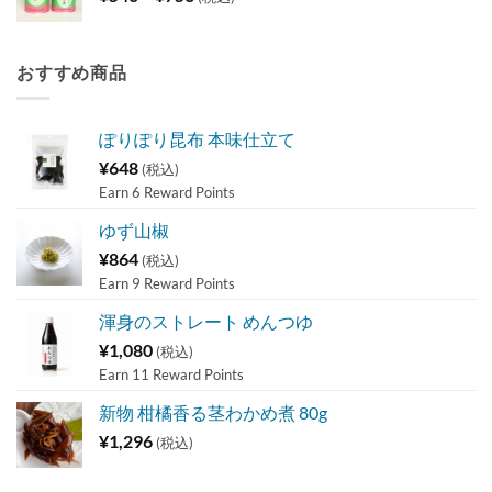
格
¥1,296
帯:
¥540
おすすめ商品
–
¥756
ぽりぽり昆布 本味仕立て
¥
648
(税込)
Earn 6 Reward Points
ゆず山椒
¥
864
(税込)
Earn 9 Reward Points
渾身のストレート めんつゆ
¥
1,080
(税込)
Earn 11 Reward Points
新物 柑橘香る茎わかめ煮 80g
¥
1,296
(税込)