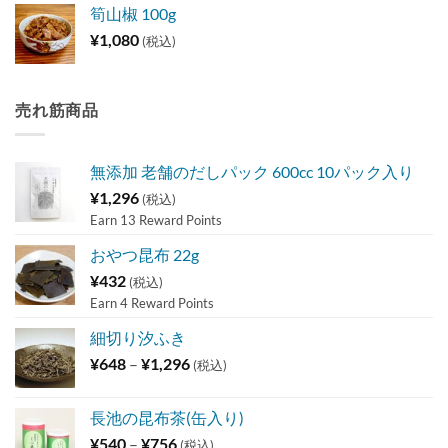
筍山椒 100g
¥
1,080
(税込)
売れ筋商品
無添加 老舗のだしパック 600cc 10パック入り
¥
1,296
(税込)
Earn 13 Reward Points
おやつ昆布 22g
¥
432
(税込)
Earn 4 Reward Points
細切り汐ふき
価
¥
648
–
¥
1,296
(税込)
格
帯:
長池の昆布茶(缶入り)
¥648
価
¥
540
–
¥
756
(税込)
–