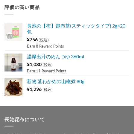
評価の高い商品
長池の【梅】昆布茶(スティックタイプ) 2g×20
包
¥
756
(税込)
Earn 8 Reward Points
濃厚出汁のめんつゆ 360ml
¥
1,080
(税込)
Earn 11 Reward Points
新物 茎わかめの山椒煮 80g
¥
1,296
(税込)
長池昆布について