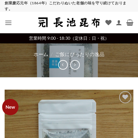
Skip
創業慶応元年（1864年）こだわりぬいた老舗の味を守り続けておりま
す。
to
content
営業時間 9:00 - 18:30（定休日：日・祝）
ホーム
/
ご飯にぴったりの逸品
New
Add to
wishlist