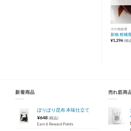
その他佃煮
その他佃煮
き
たらこのうま煮 100g
新物 柑橘香
¥
1,620
¥
1,296
(税込)
(税込
新着商品
売れ筋商
ぽりぽり昆布 本味仕立て
¥
648
(税込)
Earn 6 Reward Points