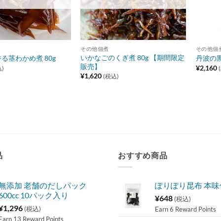
その他佃煮
その他佃
いかなごのくぎ煮 80g 【期間限定
る茎わかめ煮 80g
丹波の黒
販売】
¥
2,160
)
¥
1,620
(税込)
品
おすすめ商品
無添加 老舗のだしパック
ぽりぽり昆布 本
600cc 10パック入り
¥
648
(税込)
¥
1,296
(税込)
Earn 6 Reward Points
Earn 13 Reward Points