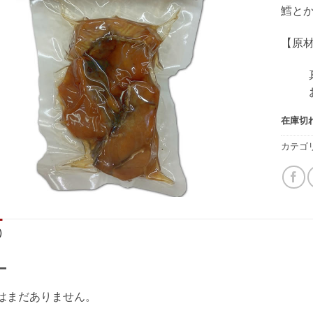
鱈と
【原
在庫切
カテゴ
)
ー
はまだありません。