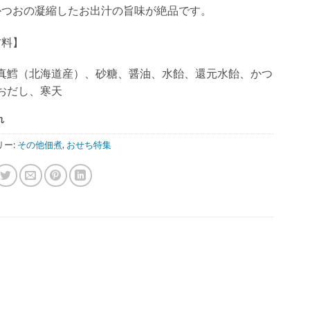
かつおの凝縮したお出汁の旨味が絶品です。
材料】
真鱈（北海道産）、砂糖、醤油、水飴、還元水飴、かつ
おだし、寒天
れ
リー:
その他佃煮
,
おせち特集