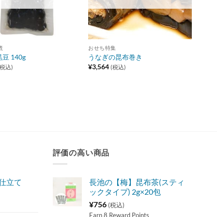
煮
おせち特集
豆 140g
うなぎの昆布巻き
¥
3,564
(税込)
(税込)
評価の高い商品
味仕立て
長池の【梅】昆布茶(スティ
ックタイプ) 2g×20包
¥
756
(税込)
Earn 8 Reward Points