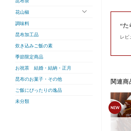
昆布茶
花山椒
調味料
“た
昆布加工品
レビ
炊き込みご飯の素
季節限定商品
お祝茶 結婚・結納・正月
昆布のお菓子・その他
関連商
ご飯にぴったりの逸品
未分類
NEW
Add to
Add to
wishlist
wishlist
在庫切れ
在庫切れ