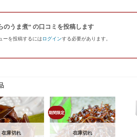
らのうま煮” の口コミを投稿します
ューを投稿するには
ログイン
する必要があります。
品
期間限定
Add to
Add to
wishlist
wishlist
在庫切れ
在庫切れ