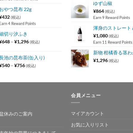
ゆず山椒
おやつ昆布 22g
¥
864
(税込)
¥
432
(税込)
Earn 9 Reward Points
Earn 4 Reward Points
渾身のストレート
細切り汐ふき
¥
1,080
(税込)
価
¥
648
–
¥
1,296
(税込)
Earn 11 Reward Points
格
新物 柑橘香る茎わか
帯:
長池の昆布茶(缶入り)
¥648
¥
1,296
(税込)
価
¥
540
–
¥
756
(税込)
–
格
¥1,296
帯:
¥540
–
会員メニュー
¥756
マイアカウント
盆休みのご案内
お気に入りリスト
末年始の営業につきまして