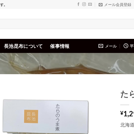
メール会員登録
ます。
長池昆布について
催事情報
メール
平
た
Add to
1,
wishlist
¥
北海