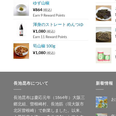
ゆず山椒
¥
864
(税込)
Earn 9 Reward Points
渾身のストレート めんつゆ
¥
1,080
(税込)
Earn 11 Reward Points
筍山椒 100g
¥
1,080
(税込)
長池昆布について
新着情報
長池昆布は慶応元年（1864年）大阪三
お
郷北組、曽根崎村、長池筋（現大阪市
お
コ
盆
メ
北区曽根崎）で創業しました。以来、
休
ン
み
ト
年