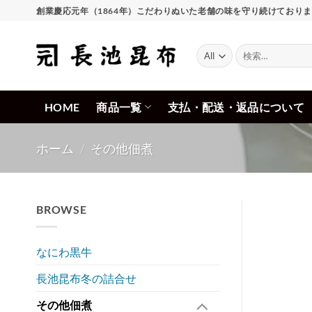
Skip
創業慶応元年（1864年）こだわりぬいた老舗の味を守り続けており
to
content
検
索
対
象:
HOME
商品一覧
支払・配送・返品について
ホーム
/
その他佃煮
BROWSE
なにわ黒牛
長池昆布冬の詰合せ
その他佃煮