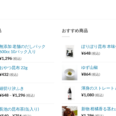
品
おすすめ商品
無添加 老舗のだしパック
ぽりぽり昆布 本
600cc 10パック入り
¥
648
(税込)
¥
1,296
(税込)
ゆず山椒
おやつ昆布 22g
¥
864
¥
432
(税込)
(税込)
渾身のストレート
細切り汐ふき
価
¥
1,080
¥
648
–
¥
1,296
(税込)
(税込)
格
帯:
新物 柑橘香る茎わか
長池の昆布茶(缶入り)
¥648
価
¥
1,296
¥
540
–
¥
756
(税込)