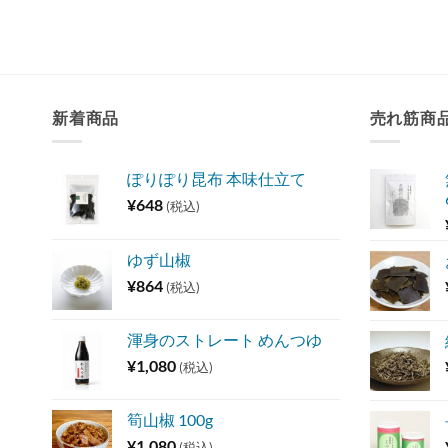
新着商品
売れ筋商
ぽりぽり昆布 本味仕立て
¥
648
(税込)
ゆず山椒
¥
864
(税込)
渾身のストレート めんつゆ
¥
1,080
(税込)
筍山椒 100g
¥
1,080
(税込)