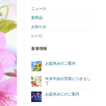
ニュース
新商品
お知らせ
レシピ
新着情報
お盆休みのご案内
お
コ
盆
メ
休
ン
み
ト
年末年始の営業につきまし
の
は
て
ご
ま
案
だ
年
コ
内
あ
末
メ
へ
り
お盆休みにのご案内
年
ン
の
ま
始
ト
お
せ
コ
の
は
盆
ん
メ
営
ま
休
ン