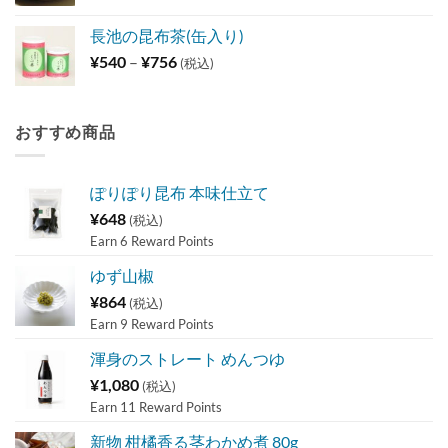
格
帯:
長池の昆布茶(缶入り)
¥648
価
¥
540
–
¥
756
(税込)
–
格
¥1,296
帯:
¥540
おすすめ商品
–
¥756
ぽりぽり昆布 本味仕立て
¥
648
(税込)
Earn 6 Reward Points
ゆず山椒
¥
864
(税込)
Earn 9 Reward Points
渾身のストレート めんつゆ
¥
1,080
(税込)
Earn 11 Reward Points
新物 柑橘香る茎わかめ煮 80g