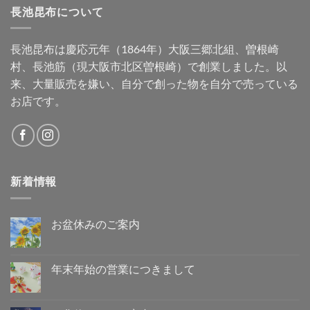
長池昆布について
長池昆布は慶応元年（1864年）大阪三郷北組、曽根崎
村、長池筋（現大阪市北区曽根崎）で創業しました。以
来、大量販売を嫌い、自分で創った物を自分で売っている
お店です。
新着情報
お盆休みのご案内
お
コ
盆
メ
休
ン
み
ト
年末年始の営業につきまして
の
は
ご
年
ま
コ
案
末
だ
メ
内
年
あ
ン
へ
始