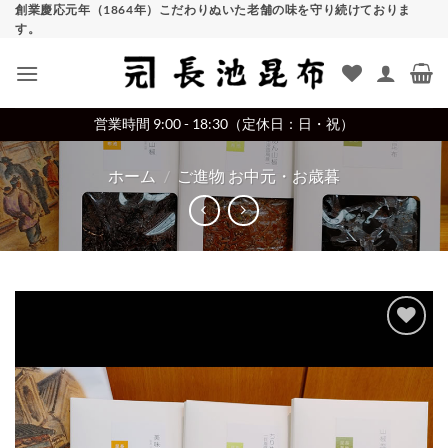
Skip
創業慶応元年（1864年）こだわりぬいた老舗の味を守り続けておりま
す。
to
content
営業時間 9:00 - 18:30（定休日：日・祝）
ホーム
/
ご進物 お中元・お歳暮
Add to
wishlist