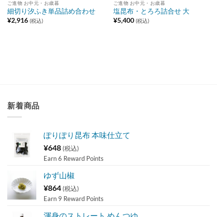
ご進物 お中元・お歳暮
ご進物 お中元・お歳暮
細切り汐ふき単品詰め合わせ
塩昆布・とろろ詰合せ 大
¥
2,916
¥
5,400
(税込)
(税込)
新着商品
ぽりぽり昆布 本味仕立て
¥
648
(税込)
Earn 6 Reward Points
ゆず山椒
¥
864
(税込)
Earn 9 Reward Points
渾身のストレート めんつゆ