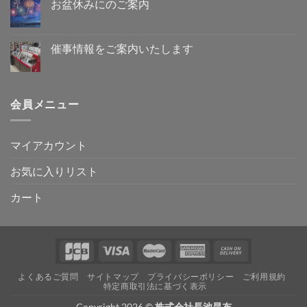
り
ト
お盆休みにのご案内
の
の
ま
は
営
お
せ
ま
コ
業
盆
ん
だ
メ
に
休
あ
ン
つ
み
り
ト
催事情報をご案内いたします
き
に
ま
は
ま
の
催
せ
ま
コ
し
ご
事
ん
だ
メ
て
案
情
あ
ン
へ
内
報
り
ト
の
へ
を
ま
は
会員メニュー
の
ご
せ
ま
案
ん
だ
内
あ
い
り
た
ま
マイアカウント
し
せ
ま
ん
す
お気に入りリスト
へ
の
カート
よくあるご質問
サイトマップ
プライバシーポリシー
ご利用規約
特定商取引法に基づく表示
Copyright 2026 ©
株式会社長池昆布