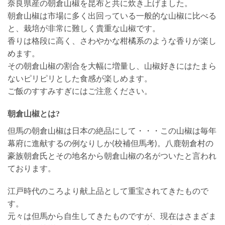
奈良県産の朝倉山椒を昆布と共に炊き上げました。
朝倉山椒は市場に多く出回っている一般的な山椒に比べる
と、栽培が非常に難しく貴重な山椒です。
香りは格段に高く、さわやかな柑橘系のような香りが楽し
めます。
その朝倉山椒の割合を大幅に増量し、山椒好きにはたまら
ないピリピリとした食感が楽しめます。
ご飯のすすみすぎにはご注意ください。
朝倉山椒とは?
但馬の朝倉山椒は日本の絶品にして・・・この山椒は毎年
幕府に進献するの例なりしか(校補但馬考)。八鹿朝倉村の
豪族朝倉氏とその地名から朝倉山椒の名がついたと言われ
ております。
江戸時代のころより献上品として重宝されてきたもので
す。
元々は但馬から自生してきたものですが、現在はさまざま