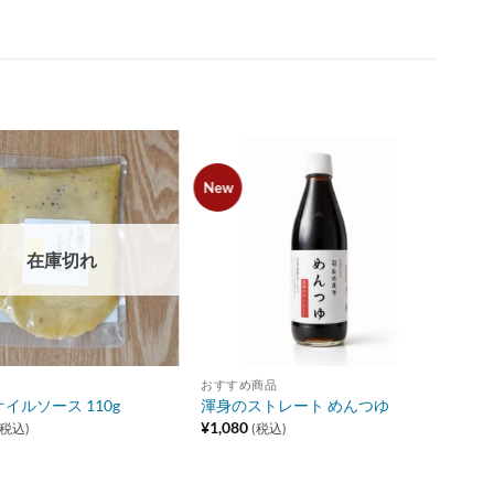
New
Add to
Add to
wishlist
wishlist
在庫切れ
おすすめ商品
イルソース 110g
渾身のストレート めんつゆ
¥
1,080
(税込)
(税込)