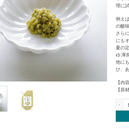
理に
例え
の酸
さら
にも
夏の
ゆ 渾
他に
ひ、
【内容
【原
ゆず山