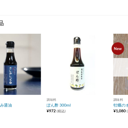
品
New
Add to
Add to
wishlist
wishlist
調味料
調味料
み醤油
ぽん酢 300ml
牡蠣のオ
¥
972
¥
1,080
(税込)