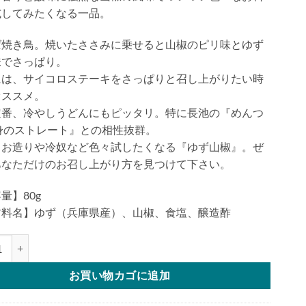
試してみたくなる一品。
ば焼き鳥。焼いたささみに乗せると山椒のピリ味とゆず
味でさっぱり。
には、サイコロステーキをさっぱりと召し上がりたい時
オススメ。
定番、冷やしうどんにもピッタリ。特に長池の『めんつ
身のストレート』との相性抜群。
もお造りや冷奴など色々試したくなる『ゆず山椒』。ぜ
あなただけのお召し上がり方を見つけて下さい。
量】80g
材料名】ゆず（兵庫県産）、山椒、食塩、醸造酢
椒個
お買い物カゴに追加