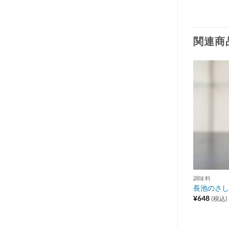
関連商
Add to
Add to
wishlist
wishlist
在庫切れ
在庫切れ
調味料
調味料
l
鍋の素 1～2人前 100ml
長池のさし
¥
648
¥
648
(税込)
(税込)