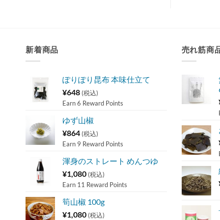
新着商品
売れ筋商
ぽりぽり昆布 本味仕立て
¥
648
(税込)
Earn 6 Reward Points
ゆず山椒
¥
864
(税込)
Earn 9 Reward Points
渾身のストレート めんつゆ
¥
1,080
(税込)
Earn 11 Reward Points
筍山椒 100g
¥
1,080
(税込)