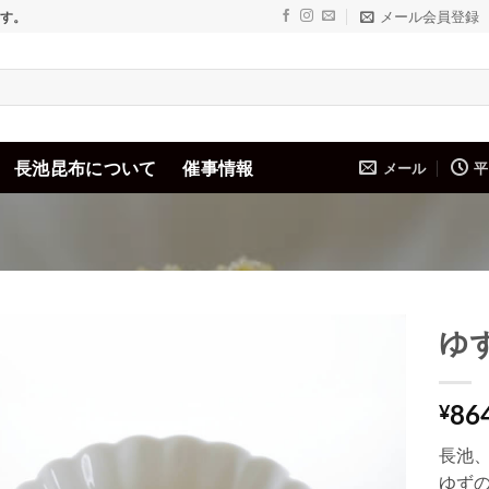
メール会員登録
ます。
長池昆布について
催事情報
メール
平
ゆ
Add to
86
wishlist
¥
長池、
ゆず