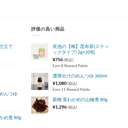
評価の高い商品
味仕立て
長池の【梅】昆布茶(スティ
ックタイプ) 2g×20包
¥
756
(税込)
Earn 8 Reward Points
濃厚出汁のめんつゆ 360ml
¥
1,080
(税込)
Earn 11 Reward Points
 めんつゆ
新物 茎わかめの山椒煮 80g
¥
1,296
(税込)
め煮 80g