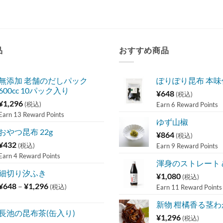
品
おすすめ商品
無添加 老舗のだしパック
ぽりぽり昆布 本
600cc 10パック入り
¥
648
(税込)
¥
1,296
(税込)
Earn 6 Reward Points
Earn 13 Reward Points
ゆず山椒
おやつ昆布 22g
¥
864
(税込)
¥
432
(税込)
Earn 9 Reward Points
Earn 4 Reward Points
渾身のストレート
細切り汐ふき
¥
1,080
(税込)
価
¥
648
–
¥
1,296
(税込)
Earn 11 Reward Points
格
新物 柑橘香る茎わか
帯:
長池の昆布茶(缶入り)
¥648
¥
1,296
(税込)