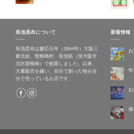
長池昆布について
新着情報
長池昆布は慶応元年（1864年）大阪三
お
郷北組、曽根崎村、長池筋（現大阪市
お
コ
盆
メ
北区曽根崎）で創業しました。以来、
休
ン
み
ト
年
大量販売を嫌い、自分で創った物を自
の
は
ご
年
ま
コ
分で売っているお店です。
案
末
だ
メ
内
年
あ
ン
へ
始
り
ト
お
の
の
ま
は
営
お
せ
ま
コ
業
盆
ん
だ
メ
に
休
あ
ン
つ
み
り
ト
催
き
に
ま
は
ま
の
催
せ
ま
コ
し
ご
事
ん
だ
メ
て
案
情
あ
ン
へ
内
報
り
ト
の
へ
を
ま
は