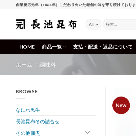
Skip
創業慶応元年（1864年）こだわりぬいた老舗の味を守り続けており
to
content
検
索
対
象:
HOME
商品一覧
支払・配送・返品について
ホーム
/
調味料
BROWSE
New
なにわ黒牛
長池昆布冬の詰合せ
その他佃煮