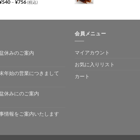
価
¥
540
–
¥
756
(税込)
–
格
¥1,296
帯:
¥540
–
会員メニュー
¥756
マイアカウント
盆休みのご案内
お気に入りリスト
末年始の営業につきまして
カート
盆休みにのご案内
事情報をご案内いたします