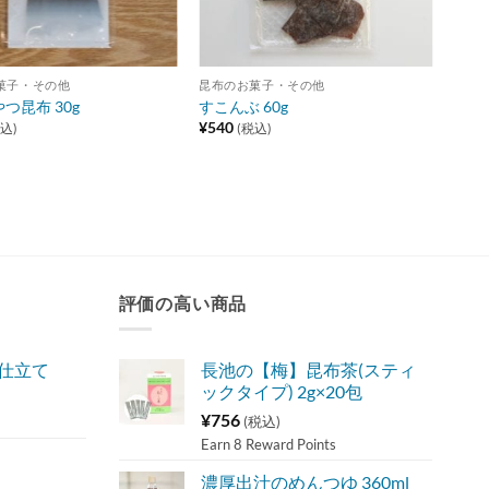
菓子・その他
昆布のお菓子・その他
つ昆布 30g
すこんぶ 60g
¥
540
込)
(税込)
評価の高い商品
味仕立て
長池の【梅】昆布茶(スティ
ックタイプ) 2g×20包
¥
756
(税込)
Earn 8 Reward Points
濃厚出汁のめんつゆ 360ml