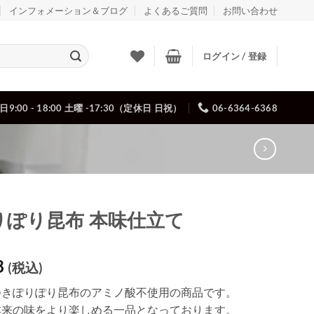
インフォメーション＆ブログ
よくあるご質問
お問い合わせ
ログイン / 登録
日9:00 - 18:00 土曜 -17:30（定休日 日祝）
06-6364-6368
りぽり昆布 本味仕立て
8
(税込)
つきぽりぽり昆布のアミノ酸不使用の商品です。
本来の味をより楽しめる一品となっております。