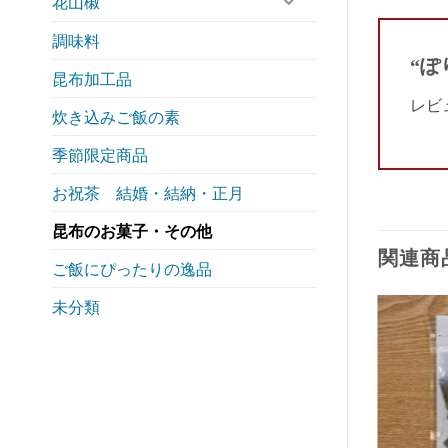
花山椒
調味料
“ぽ
昆布加工品
レビ
炊き込みご飯の素
季節限定商品
お祝茶 結婚・結納・正月
昆布のお菓子・その他
関連商
ご飯にぴったりの逸品
未分類
Add to
wishlist