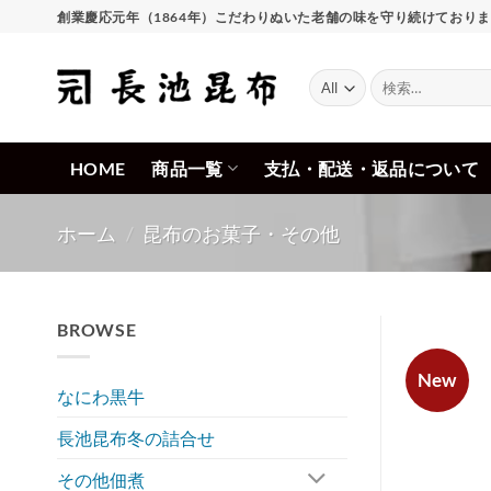
Skip
創業慶応元年（1864年）こだわりぬいた老舗の味を守り続けており
to
content
検
索
対
象:
HOME
商品一覧
支払・配送・返品について
ホーム
/
昆布のお菓子・その他
BROWSE
New
なにわ黒牛
長池昆布冬の詰合せ
その他佃煮