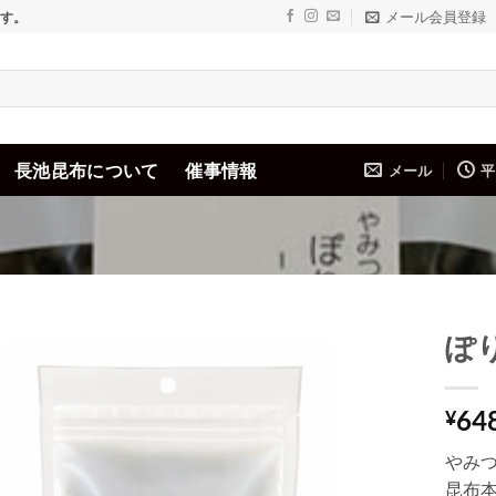
メール会員登録
ます。
長池昆布について
催事情報
メール
平
ぽ
Add to
64
wishlist
¥
やみ
昆布