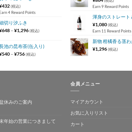
(税込)
¥
432
(税込)
Earn 9 Reward Points
Earn 4 Reward Points
渾身のストレート
細切り汐ふき
¥
1,080
(税込)
価
¥
648
–
¥
1,296
(税込)
Earn 11 Reward Points
格
新物 柑橘香る茎わか
帯:
長池の昆布茶(缶入り)
¥648
¥
1,296
(税込)
価
¥
540
–
¥
756
(税込)
–
格
¥1,296
帯:
¥540
–
会員メニュー
¥756
マイアカウント
盆休みのご案内
お気に入りリスト
末年始の営業につきまして
カート