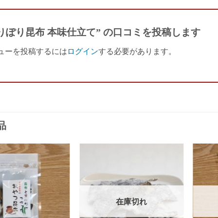
りぽり昆布 本味仕立て” の口コミを投稿します
ューを投稿するには
ログイン
する必要があります。
品
Add to
Add to
wishlist
wishlist
在庫切れ