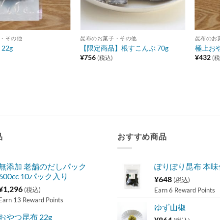
・その他
昆布のお菓子・その他
昆布のお
22g
【限定商品】根すこんぶ 70g
極上おや
¥
756
¥
432
(税込)
(税
品
おすすめ商品
無添加 老舗のだしパック
ぽりぽり昆布 本
600cc 10パック入り
¥
648
(税込)
¥
1,296
(税込)
Earn 6 Reward Points
Earn 13 Reward Points
ゆず山椒
おやつ昆布 22g
¥
864