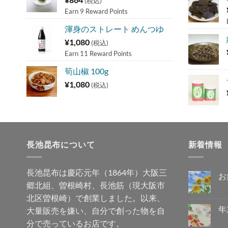
(税込)
Earn 9 Reward Points
渾身のストレート めんつゆ
¥
1,080
(税込)
Earn 11 Reward Points
筍山椒 100g
¥
1,080
(税込)
長池昆布について
新着情報
長池昆布は慶応元年（1864年）大阪三
お
郷北組、曽根崎村、長池筋（現大阪市
お
コ
盆
メ
北区曽根崎）で創業しました。以来、
休
ン
み
ト
年
大量販売を嫌い、自分で創った物を自
の
は
ご
年
ま
コ
分で売っているお店です。
案
末
だ
メ