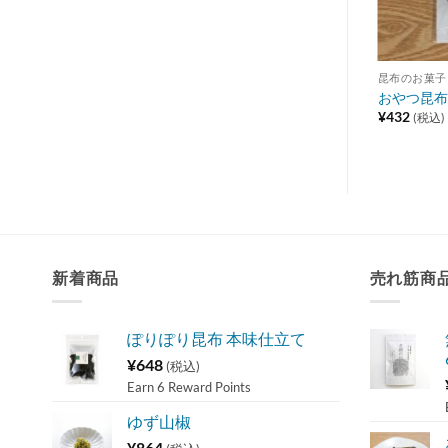
昆布のお菓子・その他
昆布のお菓子
ぽりぽり昆布
おやつ昆布 
¥
540
¥
432
(税込)
(税込)
新着商品
売れ筋商
ぽりぽり昆布 本味仕立て
¥
648
(税込)
Earn 6 Reward Points
ゆず山椒
¥
864