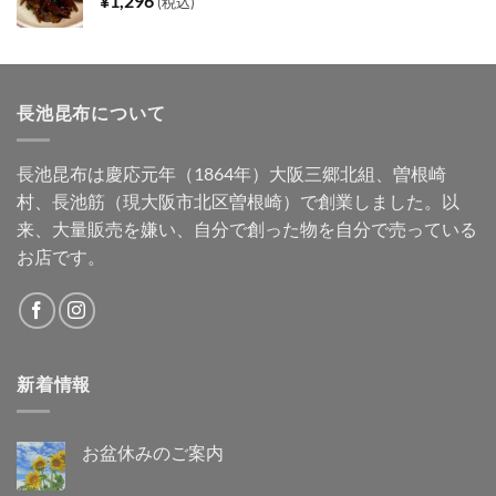
¥
1,296
(税込)
長池昆布について
長池昆布は慶応元年（1864年）大阪三郷北組、曽根崎
村、長池筋（現大阪市北区曽根崎）で創業しました。以
来、大量販売を嫌い、自分で創った物を自分で売っている
お店です。
新着情報
お盆休みのご案内
お
コ
盆
メ