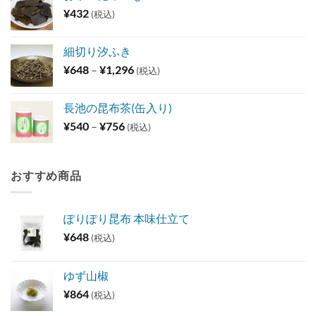
¥
432
(税込)
細切り汐ふき
価
¥
648
–
¥
1,296
(税込)
格
帯:
長池の昆布茶(缶入り)
¥648
価
¥
540
–
¥
756
(税込)
–
格
¥1,296
帯:
¥540
おすすめ商品
–
¥756
ぽりぽり昆布 本味仕立て
¥
648
(税込)
ゆず山椒
¥
864
(税込)