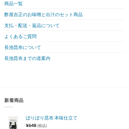
の
て
ま
商品一覧
へ
せ
の
ん
酢屋吉正のお味噌と出汁のセット商品
支払・配送・返品について
よくあるご質問
長池昆布について
長池昆布までの道案内
新着商品
ぽりぽり昆布 本味仕立て
¥
648
(税込)