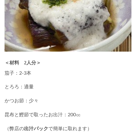
＜材料 2人分＞
茄子：2-3本
とろろ：適量
かつお節：少々
昆布と鰹節で取ったお出汁：200㏄
（弊店の
出汁パック
で簡単に取れます）