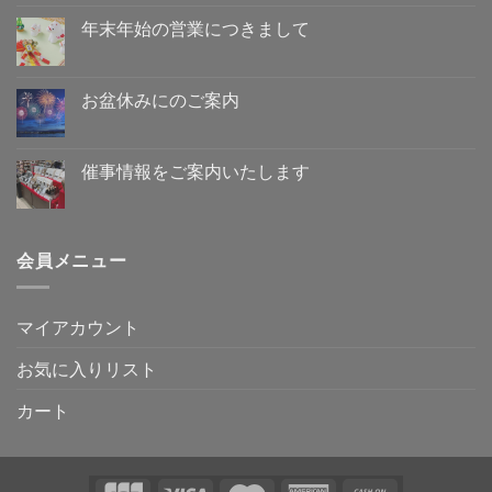
休
ン
み
ト
年末年始の営業につきまして
の
は
ご
年
ま
コ
案
末
だ
メ
内
年
あ
ン
へ
始
り
ト
お盆休みにのご案内
の
の
ま
は
営
お
せ
ま
コ
業
盆
ん
だ
メ
に
休
あ
ン
つ
み
り
ト
催事情報をご案内いたします
き
に
ま
は
ま
の
催
せ
ま
コ
し
ご
事
ん
だ
メ
て
案
情
あ
ン
へ
内
報
り
ト
の
へ
を
ま
は
会員メニュー
の
ご
せ
ま
案
ん
だ
内
あ
い
り
た
ま
マイアカウント
し
せ
ま
ん
す
お気に入りリスト
へ
の
カート