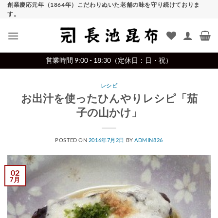
Skip
創業慶応元年（1864年）こだわりぬいた老舗の味を守り続けておりま
す。
to
content
営業時間 9:00 - 18:30（定休日：日・祝）
レシピ
お出汁を使ったひんやりレシピ「茄
子の山かけ」
POSTED ON
2016年7月2日
BY
ADMIN826
02
7月