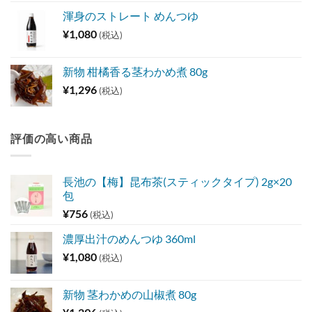
渾身のストレート めんつゆ
¥
1,080
(税込)
新物 柑橘香る茎わかめ煮 80g
¥
1,296
(税込)
評価の高い商品
長池の【梅】昆布茶(スティックタイプ) 2g×20
包
¥
756
(税込)
濃厚出汁のめんつゆ 360ml
¥
1,080
(税込)
新物 茎わかめの山椒煮 80g