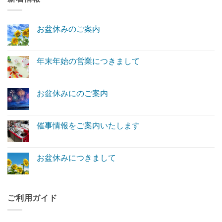
お盆休みのご案内
お
コ
盆
メ
休
ン
み
ト
年末年始の営業につきまして
の
は
ご
年
ま
コ
案
末
だ
メ
内
年
あ
ン
へ
始
り
ト
お盆休みにのご案内
の
の
ま
は
営
お
せ
ま
コ
業
盆
ん
だ
メ
に
休
あ
ン
つ
み
り
ト
催事情報をご案内いたします
き
に
ま
は
ま
の
催
せ
ま
コ
し
ご
事
ん
だ
メ
て
案
情
あ
ン
へ
内
報
り
ト
お盆休みにつきまして
の
へ
を
ま
は
の
ご
お
せ
ま
コ
案
盆
ん
だ
メ
内
休
あ
ン
い
み
り
ト
た
に
ま
は
ご利用ガイド
し
つ
せ
ま
ま
き
ん
だ
す
ま
あ
へ
し
り