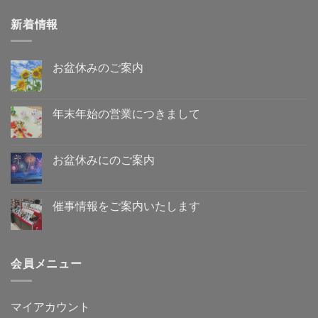
新着情報
お盆休みのご案内
お
コ
盆
メ
休
ン
み
ト
年末年始の営業につきまして
の
は
ご
年
ま
コ
案
末
だ
メ
内
年
あ
ン
へ
始
り
ト
お盆休みにのご案内
の
の
ま
は
営
お
せ
ま
コ
業
盆
ん
だ
メ
に
休
あ
ン
つ
み
り
ト
催事情報をご案内いたします
き
に
ま
は
ま
の
催
せ
ま
コ
し
ご
事
ん
だ
メ
て
案
情
あ
ン
へ
内
報
り
ト
の
へ
を
ま
は
会員メニュー
の
ご
せ
ま
案
ん
だ
内
あ
い
り
た
ま
マイアカウント
し
せ