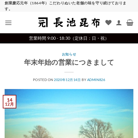
Skip
創業慶応元年（1864年）こだわりぬいた老舗の味を守り続けておりま
す。
to
content
営業時間 9:00 - 18:30（定休日：日・祝）
お知らせ
年末年始の営業につきまして
POSTED ON
2020年12月14日
BY
ADMIN826
14
12月