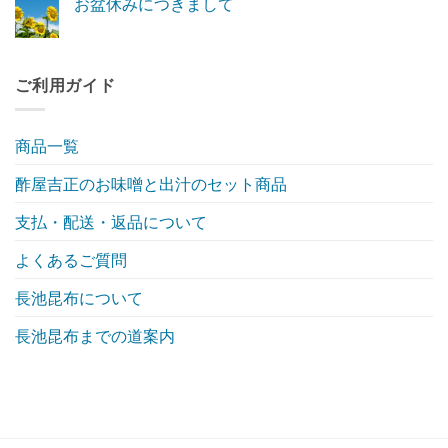
お盆休みにつきまして
の
へ
を
ま
は
の
ご
お
せ
ま
コ
案
盆
ん
だ
メ
内
休
あ
ン
い
み
り
ト
た
に
ま
は
ご利用ガイド
し
つ
せ
ま
ま
き
ん
だ
す
ま
あ
へ
し
り
の
て
ま
商品一覧
へ
せ
の
ん
酢屋吉正のお味噌と出汁のセット商品
支払・配送・返品について
よくあるご質問
長池昆布について
長池昆布までの道案内