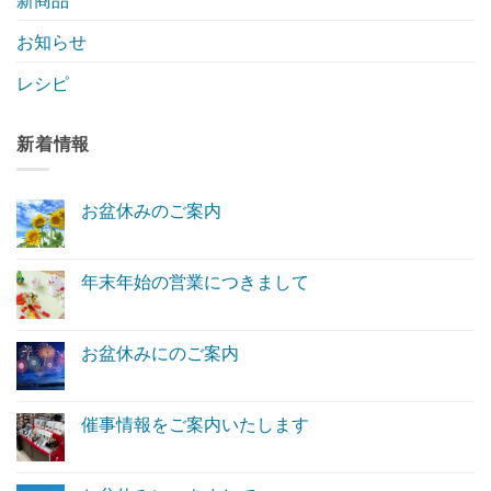
お知らせ
レシピ
新着情報
お盆休みのご案内
お
コ
盆
メ
休
ン
み
ト
年末年始の営業につきまして
の
は
ご
年
ま
コ
案
末
だ
メ
内
年
あ
ン
へ
始
り
ト
お盆休みにのご案内
の
の
ま
は
営
お
せ
ま
コ
業
盆
ん
だ
メ
に
休
あ
ン
つ
み
り
ト
催事情報をご案内いたします
き
に
ま
は
ま
の
催
せ
ま
コ
し
ご
事
ん
だ
メ
て
案
情
あ
ン
へ
内
報
り
ト