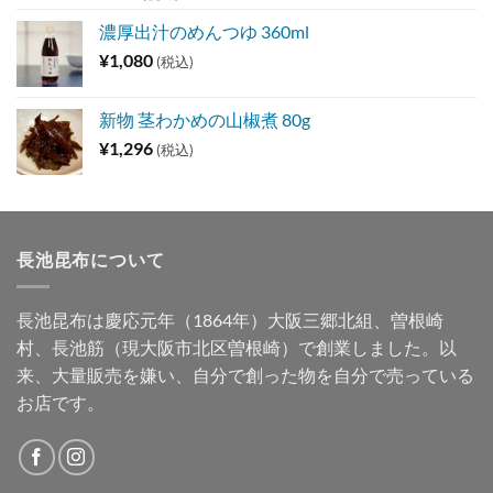
濃厚出汁のめんつゆ 360ml
¥
1,080
(税込)
新物 茎わかめの山椒煮 80g
¥
1,296
(税込)
長池昆布について
長池昆布は慶応元年（1864年）大阪三郷北組、曽根崎
村、長池筋（現大阪市北区曽根崎）で創業しました。以
来、大量販売を嫌い、自分で創った物を自分で売っている
お店です。