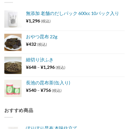
無添加 老舗のだしパック 600cc 10パック入り
¥
1,296
(税込)
おやつ昆布 22g
¥
432
(税込)
細切り汐ふき
価
¥
648
–
¥
1,296
(税込)
格
帯:
長池の昆布茶(缶入り)
¥648
価
¥
540
–
¥
756
(税込)
–
格
¥1,296
帯:
¥540
おすすめ商品
–
¥756
ぽりぽり昆布 本味仕立て