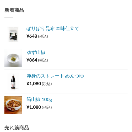
新着商品
ぽりぽり昆布 本味仕立て
¥
648
(税込)
ゆず山椒
¥
864
(税込)
渾身のストレート めんつゆ
¥
1,080
(税込)
筍山椒 100g
¥
1,080
(税込)
売れ筋商品