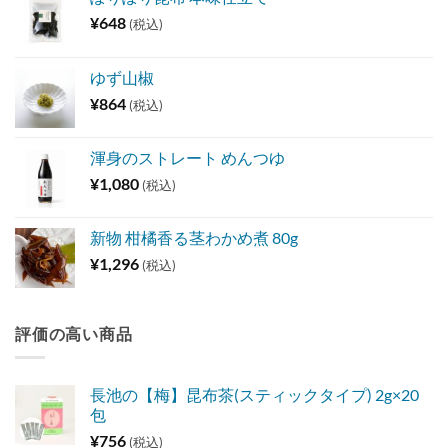
¥
648
(税込)
ゆず山椒
¥
864
(税込)
渾身のストレート めんつゆ
¥
1,080
(税込)
新物 柑橘香る茎わかめ煮 80g
¥
1,296
(税込)
評価の高い商品
長池の【梅】昆布茶(スティックタイプ) 2g×20
包
¥
756
(税込)