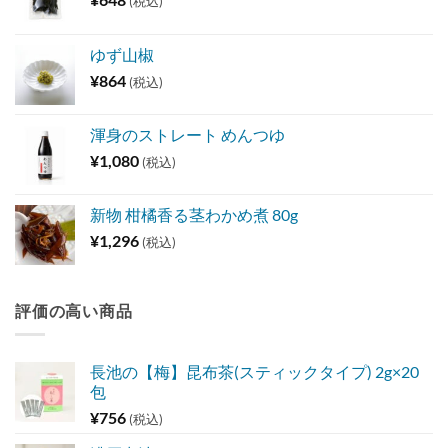
(税込)
ゆず山椒
¥
864
(税込)
渾身のストレート めんつゆ
¥
1,080
(税込)
新物 柑橘香る茎わかめ煮 80g
¥
1,296
(税込)
評価の高い商品
長池の【梅】昆布茶(スティックタイプ) 2g×20
包
¥
756
(税込)