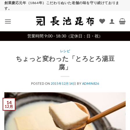
Skip
創業慶応元年（1864年）こだわりぬいた老舗の味を守り続けておりま
す。
to
content
営業時間 9:00 - 18:30（定休日：日・祝）
レシピ
ちょっと変わった「とろとろ湯豆
腐」
POSTED ON
2015年12月14日
BY
ADMIN826
14
12月