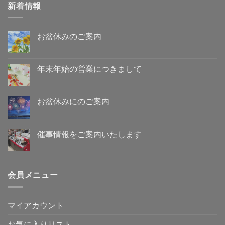
新着情報
お盆休みのご案内
お
コ
盆
メ
休
ン
み
ト
年末年始の営業につきまして
の
は
ご
年
ま
コ
案
末
だ
メ
内
年
あ
ン
へ
始
り
ト
お盆休みにのご案内
の
の
ま
は
営
お
せ
ま
コ
業
盆
ん
だ
メ
に
休
あ
ン
つ
み
り
ト
催事情報をご案内いたします
き
に
ま
は
ま
の
催
せ
ま
コ
し
ご
事
ん
だ
メ
て
案
情
あ
ン
へ
内
報
り
ト
の
へ
を
ま
は
会員メニュー
の
ご
せ
ま
案
ん
だ
内
あ
い
り
た
ま
マイアカウント
し
せ
ま
ん
す
お気に入りリスト