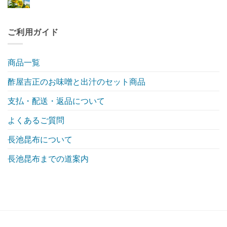
の
ご
お
せ
ま
コ
案
盆
ん
だ
メ
内
休
あ
ン
い
み
り
ト
た
に
ま
は
ご利用ガイド
し
つ
せ
ま
ま
き
ん
だ
す
ま
あ
へ
し
り
の
て
ま
商品一覧
へ
せ
の
ん
酢屋吉正のお味噌と出汁のセット商品
支払・配送・返品について
よくあるご質問
長池昆布について
長池昆布までの道案内