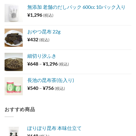
無添加 老舗のだしパック 600cc 10パック入り
¥
1,296
(税込)
おやつ昆布 22g
¥
432
(税込)
細切り汐ふき
価
¥
648
–
¥
1,296
(税込)
格
帯:
長池の昆布茶(缶入り)
¥648
価
¥
540
–
¥
756
(税込)
–
格
¥1,296
帯:
¥540
おすすめ商品
–
¥756
ぽりぽり昆布 本味仕立て
¥
648