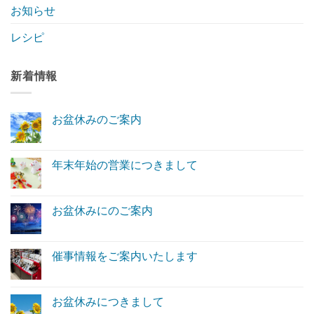
お知らせ
レシピ
新着情報
お盆休みのご案内
お
コ
盆
メ
休
ン
み
ト
年末年始の営業につきまして
の
は
ご
年
ま
コ
案
末
だ
メ
内
年
あ
ン
へ
始
り
ト
お盆休みにのご案内
の
の
ま
は
営
お
せ
ま
コ
業
盆
ん
だ
メ
に
休
あ
ン
つ
み
り
ト
催事情報をご案内いたします
き
に
ま
は
ま
の
催
せ
ま
コ
し
ご
事
ん
だ
メ
て
案
情
あ
ン
へ
内
報
り
ト
お盆休みにつきまして
の
へ
を
ま
は