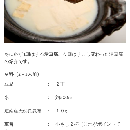
冬に必ず1回はする
湯豆腐
。今回はすこし変わった湯豆腐
の紹介です。
材料（2－3人前）
豆腐 ： ２丁
水 ： 約500㏄
道南産天然真昆布 ： １０g
重曹
： 小さじ２杯（これがポイントで