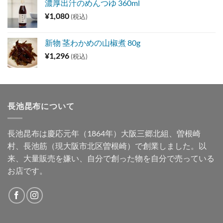
濃厚出汁のめんつゆ 360ml
¥
1,080
(税込)
新物 茎わかめの山椒煮 80g
¥
1,296
(税込)
長池昆布について
長池昆布は慶応元年（1864年）大阪三郷北組、曽根崎
村、長池筋（現大阪市北区曽根崎）で創業しました。以
来、大量販売を嫌い、自分で創った物を自分で売っている
お店です。