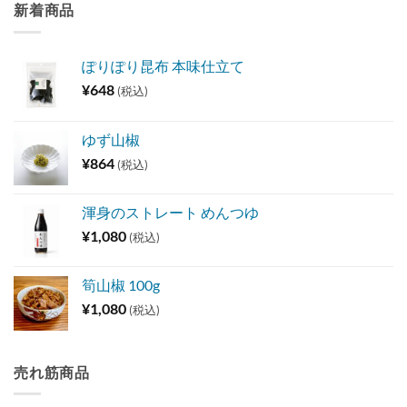
新着商品
ぽりぽり昆布 本味仕立て
¥
648
(税込)
ゆず山椒
¥
864
(税込)
渾身のストレート めんつゆ
¥
1,080
(税込)
筍山椒 100g
¥
1,080
(税込)
売れ筋商品