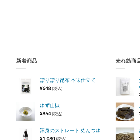
新着商品
売れ筋商
ぽりぽり昆布 本味仕立て
¥
648
(税込)
ゆず山椒
¥
864
(税込)
渾身のストレート めんつゆ
¥
1,080
(税込)