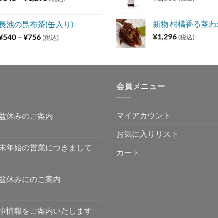
格
帯:
新物 柑橘香る茎わか
長池の昆布茶(缶入り)
¥648
価
¥
1,296
¥
540
–
¥
756
(税込)
(税込)
–
格
¥1,296
帯:
¥540
–
会員メニュー
¥756
マイアカウント
盆休みのご案内
お気に入りリスト
末年始の営業につきまして
カート
盆休みにのご案内
事情報をご案内いたします