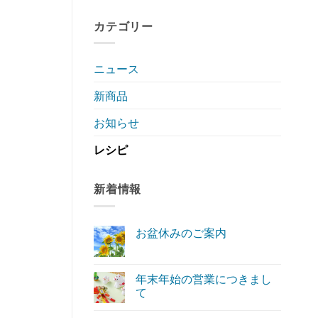
カテゴリー
ニュース
新商品
お知らせ
レシピ
新着情報
お盆休みのご案内
お
コ
盆
メ
休
ン
み
ト
年末年始の営業につきまし
の
は
て
ご
ま
案
だ
年
コ
内
あ
末
メ