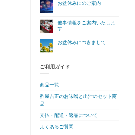
へ
り
お盆休みにのご案内
年
ン
の
ま
始
ト
お
せ
コ
の
は
盆
ん
メ
営
ま
休
ン
業
だ
み
ト
催事情報をご案内いたしま
に
あ
に
は
つ
り
す
の
ま
き
ま
ご
だ
ま
催
せ
コ
案
あ
し
事
ん
メ
内
り
お盆休みにつきまして
て
情
ン
へ
ま
へ
報
ト
の
お
せ
コ
の
を
は
盆
ん
メ
ご
ま
休
ン
案
だ
み
ト
内
あ
に
は
ご利用ガイド
い
り
つ
ま
た
ま
き
だ
し
せ
ま
あ
ま
ん
し
り
す
て
ま
商品一覧
へ
へ
せ
の
の
ん
酢屋吉正のお味噌と出汁のセット商
品
支払・配送・返品について
よくあるご質問