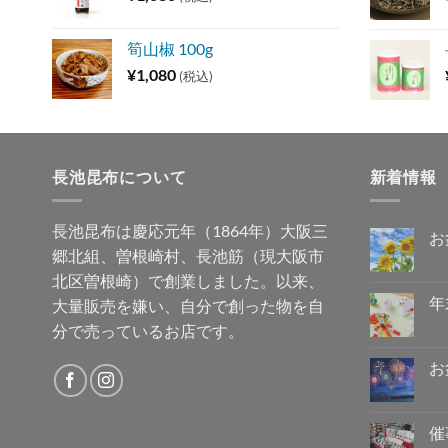
筍山椒 100g
¥
1,080
(税込)
長池昆布について
新着情報
長池昆布は慶応元年（1864年）大阪三
お
郷北組、曽根崎村、長池筋（現大阪市
お
コ
盆
メ
北区曽根崎）で創業しました。以来、
休
ン
み
ト
年
大量販売を嫌い、自分で創った物を自
の
は
ご
年
ま
コ
分で売っているお店です。
案
末
だ
メ
内
年
あ
ン
へ
始
り
ト
お
の
の
ま
は
営
お
せ
ま
コ
業
盆
ん
だ
メ
に
休
あ
ン
つ
み
り
ト
催
き
に
ま
は