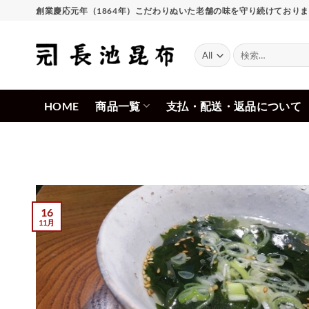
Skip
創業慶応元年（1864年）こだわりぬいた老舗の味を守り続けており
to
content
検
索
対
象:
HOME
商品一覧
支払・配送・返品について
16
11月