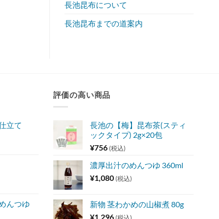
長池昆布について
長池昆布までの道案内
評価の高い商品
味仕立て
長池の【梅】昆布茶(スティ
ックタイプ) 2g×20包
¥
756
(税込)
濃厚出汁のめんつゆ 360ml
¥
1,080
(税込)
 めんつゆ
新物 茎わかめの山椒煮 80g
¥
1,296
(税込)