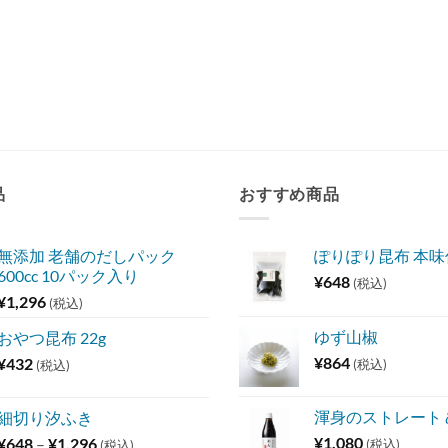
品
おすすめ商品
無添加 老舗のだしパック
ぽりぽり昆布 本
600cc 10パック入り
¥
648
(税込)
¥
1,296
(税込)
ゆず山椒
おやつ昆布 22g
¥
864
¥
432
(税込)
(税込)
渾身のストレート
細切り汐ふき
価
¥
1,080
¥
648
–
¥
1,296
(税込)
(税込)